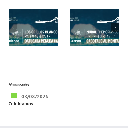
os
Mural «Memorias de
Conviértete en Grillo
un Grillo Blanco» con
Blanco con Alex Dorta
Matías Mata
Próximos eventos
08/08/2026
Celebramos