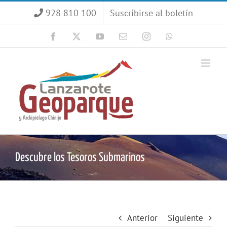
Saltar
928 810 100
Suscribirse al boletín
al
contenido
Facebook
X
YouTube
Correo
Instagram
WhatsApp
electrónico
Descubre los Tesoros Submarinos
Anterior
Siguiente