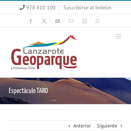
Saltar
928 810 100
Suscribirse al boletín
al
contenido
Facebook
X
YouTube
Correo
Instagram
WhatsApp
electrónico
Espectáculo TARO
Anterior
Siguiente