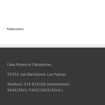
Próximos eventos
Casa Museo el Campesino,
35550, San Bartolomé, Las Palmas
Teléfono: 928 810100 (extensiones:
3840/3841/3842/3843/3844 )