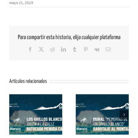
mayo 21, 2019
Para compartir esta historia, elija cualquier plataforma
Facebook
X
Reddit
LinkedIn
Tumblr
Pinterest
Vk
Correo
electrónico
Artículos relacionados
os
Mural «Memorias de
Conviértete en Grillo
un Grillo Blanco» con
Blanco con Alex Dorta
Matías Mata