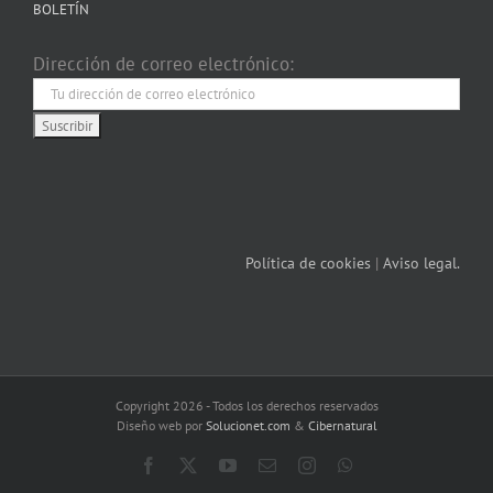
BOLETÍN
Dirección de correo electrónico:
Política de cookies
|
Aviso legal.
Copyright 2026 - Todos los derechos reservados
Diseño web por
Solucionet.com
&
Cibernatural
Facebook
X
YouTube
Correo
Instagram
WhatsApp
electrónico