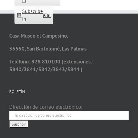
in
Subscribe
iCal
in
Casa Museo el Campesino,
35550, San Bartolomé, Las Palmas
Teléfono: 928 810100 (extensiones:
3840/3841/3842/3843/3844 )
BOLETÍN
Dirección de correo electrónico: