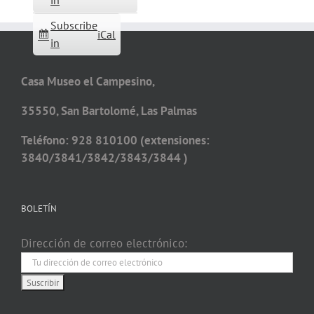
in
Subscribe
iCal
in
Casa Museo el Campesino,
35550, San Bartolomé, Las Palmas
Teléfono: 928 810100 (extensiones:
3840/3841/3842/3843/3844 )
BOLETÍN
Dirección de correo electrónico: