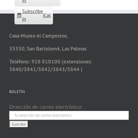
in
Subscribe
iCal
in
Casa Museo el Campesino,
35550, San Bartolomé, Las Palmas
Teléfono: 928 810100 (extensiones:
3840/3841/3842/3843/3844 )
BOLETÍN
Dirección de correo electrónico: