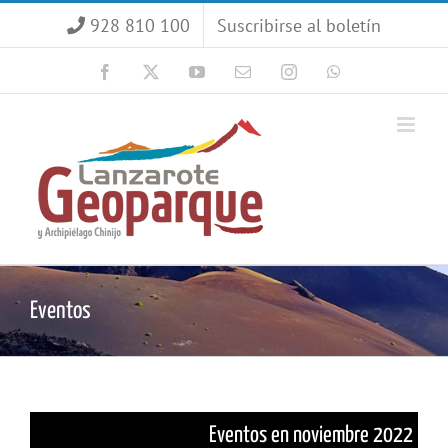
Saltar
928 810 100
Suscribirse al boletín
al
contenido
Facebook
X
YouTube
Correo
Instagram
WhatsApp
electrónico
Eventos
Eventos en noviembre 2022