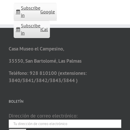
Subscribe
Google
in
Subscribe
iCal
in
Casa Museo el Campesino,
35550, San Bartolomé, Las Palmas
Teléfono: 928 810100 (extensiones:
3840/3841/3842/3843/3844 )
BOLETÍN
Dirección de correo electrónico: