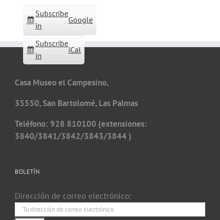
Subscribe
Google
in
Subscribe
iCal
in
Casa Museo el Campesino,
35550, San Bartolomé, Las Palmas
Teléfono: 928 810100 (extensiones:
3840/3841/3842/3843/3844 )
BOLETÍN
Dirección de correo electrónico: