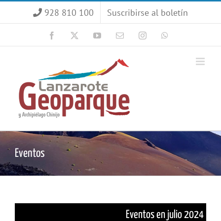
Saltar
928 810 100
Suscribirse al boletín
al
contenido
Facebook
X
YouTube
Correo
Instagram
WhatsApp
electrónico
Eventos
Eventos en julio 2024