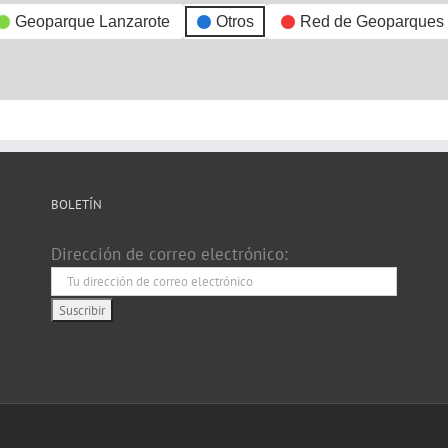
Geoparque Lanzarote
Otros
Red de Geoparques
BOLETÍN
Dirección de correo electrónico: