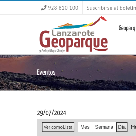
Saltar
928 810 100
Suscribirse al boletí
al
contenido
Geoparq
Eventos
29/07/2024
M
Ver como
Lista
Mes
Semana
Día