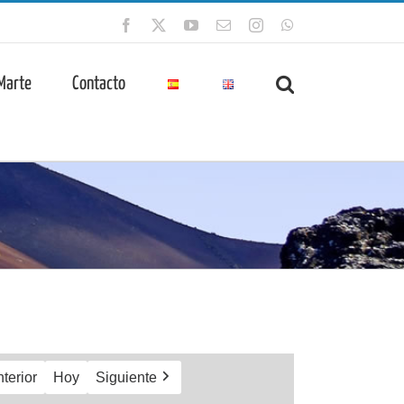
Facebook
X
YouTube
Correo
Instagram
WhatsApp
electrónico
 Marte
Contacto
terior
Hoy
Siguiente