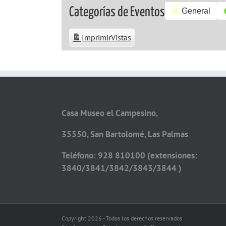
Categorías de Eventos
General
Imprimir
Vistas
Casa Museo el Campesino,
35550, San Bartolomé, Las Palmas
Teléfono: 928 810100 (extensiones:
3840/3841/3842/3843/3844 )
Copyright 2026 - Todos los derechos reservados