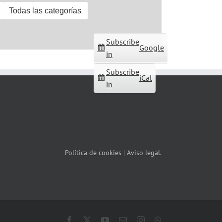
Todas las categorías
Subscribe
Google
in
Subscribe
iCal
in
Política de cookies
|
Aviso legal.
Facebook
X
YouTube
Correo
Instagram
WhatsApp