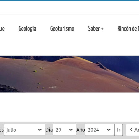
n
ue
Geología
Geoturismo
Saber +
Rincón de
es
Día
Año
An