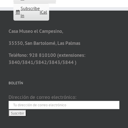
Subscribe
iCal
in
Casa Museo el Campesino,
35550, San Bartolomé, Las Palmas
Teléfono: 928 810100 (extensiones:
3840/3841/3842/3843/3844 )
BOLETÍN
Dirección de correo electrónico: