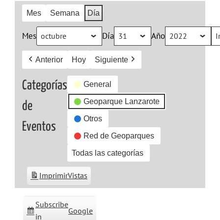
Mes
Semana
Día
Mes
Día
Año
Anterior
Hoy
Siguiente
Categorías
General
Geoparque Lanzarote
de
Otros
Eventos
Red de Geoparques
Todas las categorías
Imprimir
Vistas
Subscribe
Google
in