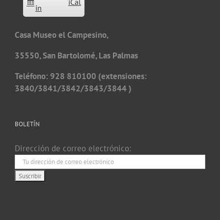
iCal
in
Casa Museo el Campesino,
35550, San Bartolomé, Las Palmas
Teléfono: 928 810100 (extensiones:
3840/3841/3842/3843/3844 )
BOLETÍN
Dirección de correo electrónico: