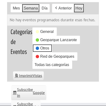
Mes
Semana
Día
Anterior
Hoy
No hay eventos programados durante esas fechas.
Categorías
General
Geoparque Lanzarote
de
Otros
Eventos
Red de Geoparques
Todas las categorías
Imprimir
Vistas
Subscribe
Google
in
Subscribe