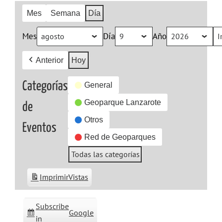
Mes
Semana
Día
Mes
Día
Año
Anterior
Hoy
Categorías
General
Geoparque Lanzarote
de
Otros
Eventos
Red de Geoparques
Todas las categorías
Imprimir
Vistas
Subscribe
Google
in