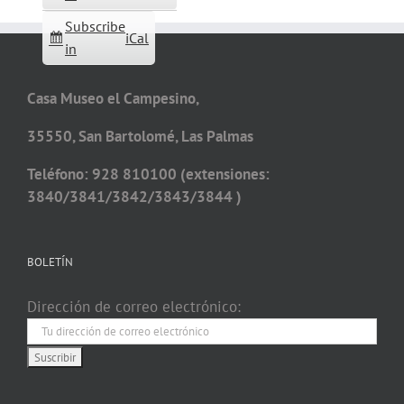
Subscribe
iCal
in
Casa Museo el Campesino,
35550, San Bartolomé, Las Palmas
Teléfono: 928 810100 (extensiones:
3840/3841/3842/3843/3844 )
BOLETÍN
Dirección de correo electrónico: