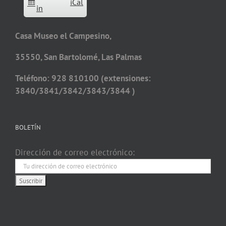
iCal
in
Casa Museo el Campesino,
35550, San Bartolomé, Las Palmas
Teléfono: 928 810100 (extensiones:
3840/3841/3842/3843/3844 )
BOLETÍN
Dirección de correo electrónico: