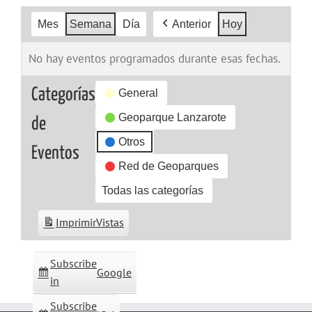
Mes
Semana
Día
Anterior
Hoy
No hay eventos programados durante esas fechas.
Categorías
General
Geoparque Lanzarote
de
Otros
Eventos
Red de Geoparques
Todas las categorías
Imprimir
Vistas
Subscribe
Google
in
Subscribe