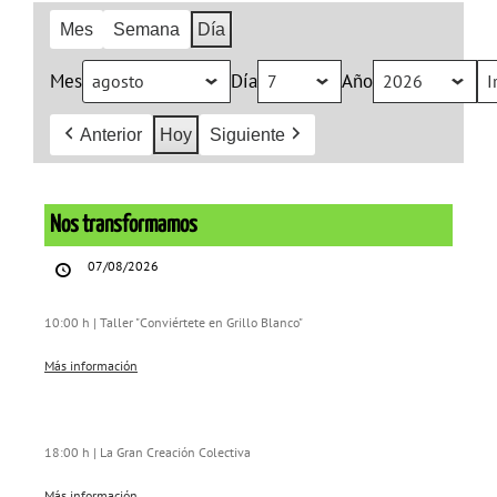
Mes
Semana
Día
Mes
Día
Año
Anterior
Hoy
Siguiente
Nos
transformamos
Nos transformamos
07/08/2026
10:00 h | Taller "Conviértete en Grillo Blanco"
Más información
18:00 h | La Gran Creación Colectiva
Más información