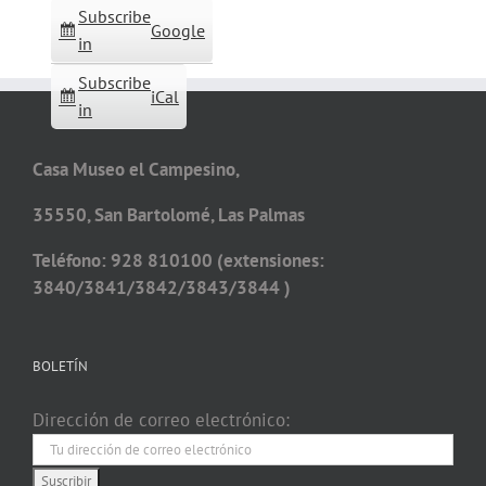
Subscribe
Google
in
Subscribe
iCal
in
Casa Museo el Campesino,
35550, San Bartolomé, Las Palmas
Teléfono: 928 810100 (extensiones:
3840/3841/3842/3843/3844 )
BOLETÍN
Dirección de correo electrónico: