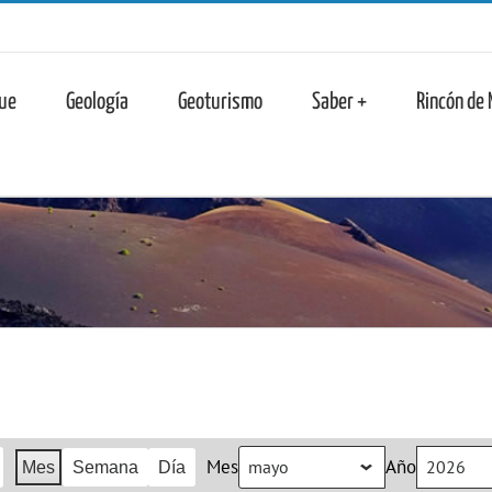
n
ue
Geología
Geoturismo
Saber +
Rincón de
Mes
Año
Mes
Semana
Día