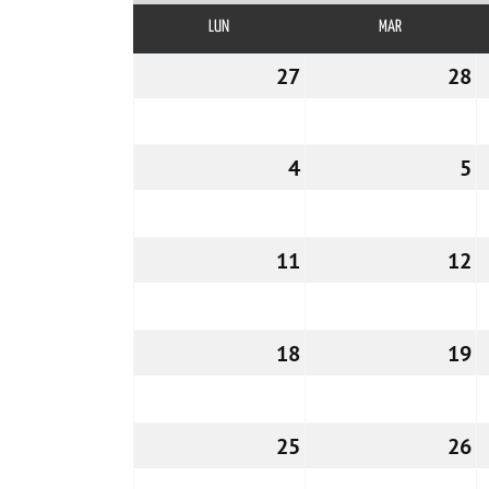
LUN
LUNES
MAR
MARTES
27
27/04/2026
28
2
4
04/05/2026
5
0
11
11/05/2026
12
1
18
18/05/2026
19
1
25
25/05/2026
26
2