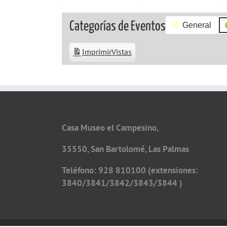
Categorías de Eventos
General
Imprimir
Vistas
Casa Museo el Campesino,
35550, San Bartolomé, Las Palmas
Teléfono: 928 810100 (extensiones:
3840/3841/3842/3843/3844 )