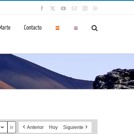
Facebook
X
YouTube
Correo
Instagram
WhatsApp
electrónico
 Marte
Contacto
Anterior
Hoy
Siguiente