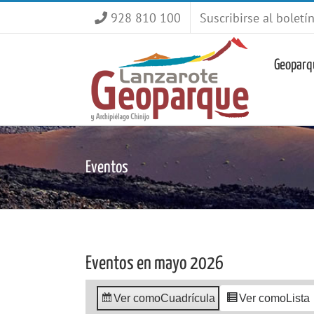
Saltar
928 810 100
Suscribirse al boletí
al
contenido
Geoparq
Eventos
Eventos en mayo 2026
Ver como
Cuadrícula
Ver como
Lista