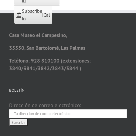
in
Subscribe
iCal
in
Casa Museo el Campesino,
35550, San Bartolomé, Las Palmas
Teléfono: 928 810100 (extensiones:
3840/3841/3842/3843/3844 )
BOLETÍN
Dirección de correo electrónico: