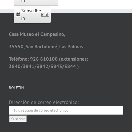
in
Subscribe
iCal
in
Casa Museo el Campesino,
35550, San Bartolomé, Las Palmas
Teléfono: 928 810100 (extensiones:
3840/3841/3842/3843/3844 )
BOLETÍN
Dirección de correo electrónico: