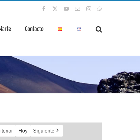
Facebook
X
YouTube
Correo
Instagram
WhatsApp
electrónico
 Marte
Contacto
terior
Hoy
Siguiente