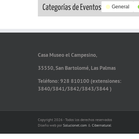
Categorías de Eventos
General
Casa Museo el Campesino,
35550, San Bartolomé, Las Palmas
Teléfono: 928 810100 (extensiones:
3840/3841/3842/3843/3844 )
Copyright 2026 - Todos los derechos reservados
Diseño web por
Solucionet.com
&
Cibernatural