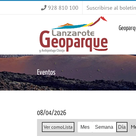
Saltar
928 810 100
Suscribirse al boletí
al
contenido
Geoparq
Eventos
08/04/2026
M
Ver como
Lista
Mes
Semana
Día