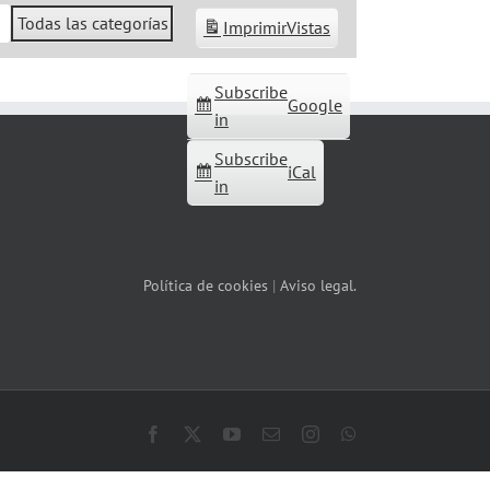
Todas las categorías
Imprimir
Vistas
Subscribe
Google
in
Subscribe
iCal
in
Política de cookies
|
Aviso legal.
Facebook
X
YouTube
Correo
Instagram
WhatsApp
electrónico