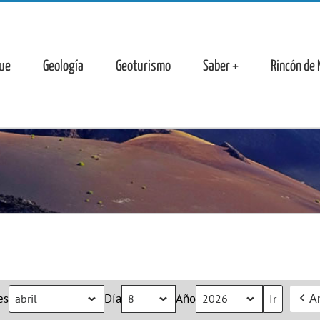
n
ue
Geología
Geoturismo
Saber +
Rincón de
es
Día
Año
An