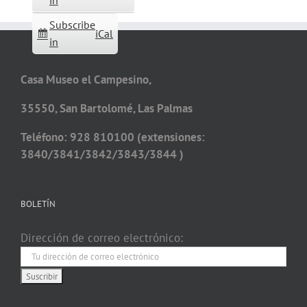
in
Subscribe
iCal
in
Casa Museo el Campesino,
35550, San Bartolomé, Las Palmas
Teléfono: 928 810100 (extensiones:
3840/3841/3842/3843/3844 )
BOLETÍN
Dirección de correo electrónico: