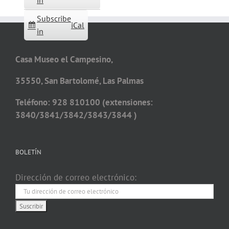
in
Subscribe
iCal
in
Casa Museo el Campesino,
35550, San Bartolomé, Las Palmas
Teléfono: 928 810100 (extensiones:
3840/3841/3842/3843/3844 )
BOLETÍN
Dirección de correo electrónico: