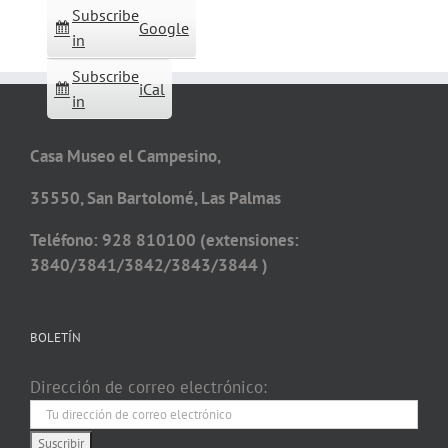
Subscribe
Google
in
Subscribe
iCal
in
Casa Museo el Campesino,
35550, San Bartolomé, Las Palmas
Teléfono: 928 810100 (extensiones:
3840/3841/3842/3843/3844 )
BOLETÍN
Dirección de correo electrónico: