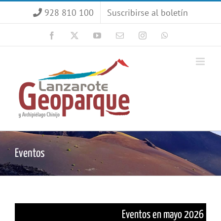
Saltar
928 810 100
Suscribirse al boletín
al
contenido
Facebook
X
YouTube
Correo
Instagram
WhatsApp
electrónico
Eventos
Eventos en mayo 2026