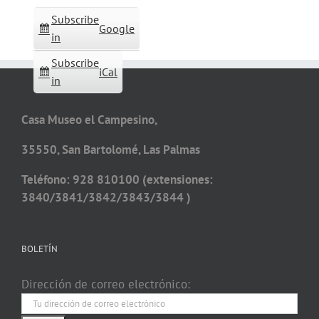
Subscribe
Google
in
Subscribe
iCal
in
Casa Museo el Campesino,
35550, San Bartolomé, Las Palmas
Teléfono: 928 810100 (extensiones:
3840/3841/3842/3843/3844 )
BOLETÍN
Dirección de correo electrónico: