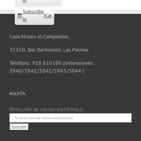
in
Subscribe
iCal
in
Casa Museo el Campesino,
35550, San Bartolomé, Las Palmas
Teléfono: 928 810100 (extensiones:
3840/3841/3842/3843/3844 )
BOLETÍN
Dirección de correo electrónico: