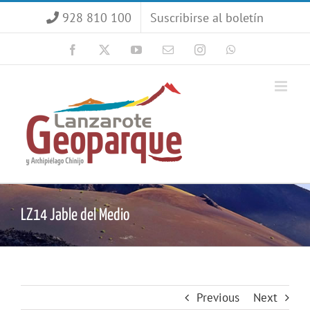
Saltar
928 810 100
Suscribirse al boletín
al
contenido
Facebook
X
YouTube
Correo
Instagram
WhatsApp
electrónico
LZ14 Jable del Medio
Previous
Next