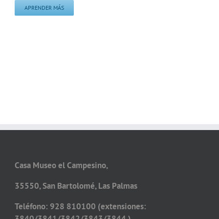
APRENDER MÁS
Casa Museo el Campesino,
35550, San Bartolomé, Las Palmas
Teléfono: 928 810100 (extensiones:
3840/3841/3842/3843/3844 )