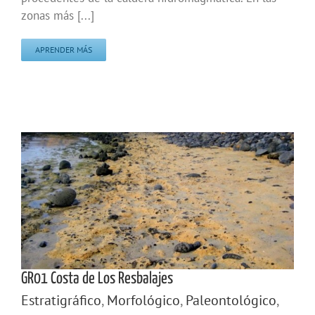
zonas más [...]
APRENDER MÁS
GR01 Costa de Los Resbalajes
Estratigráfico
,
Morfológico
,
Paleontológico
,