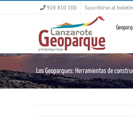
Saltar
928 810 100
Suscribirse al boletí
al
contenido
Geoparq
Los Geoparques: Herramientas de constru