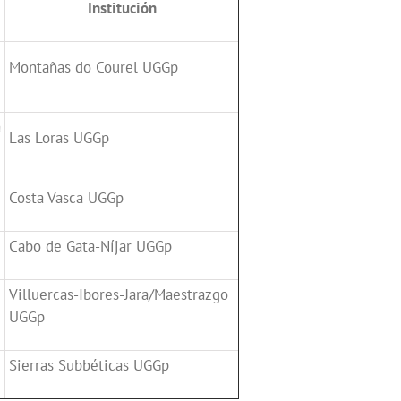
Institución
e
Montañas do Courel UGGp
a
Las Loras UGGp
Costa Vasca UGGp
Cabo de Gata-Níjar UGGp
Villuercas-Ibores-Jara/Maestrazgo
UGGp
Sierras Subbéticas UGGp