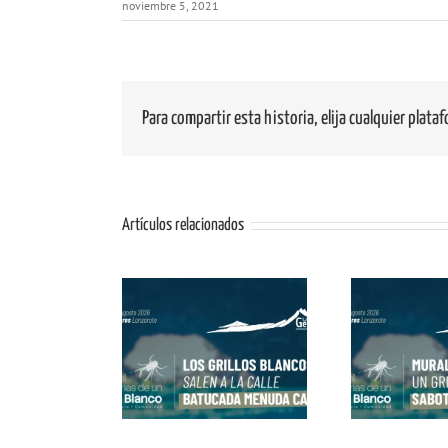
noviembre 5, 2021
Para compartir esta historia, elija cualquier plata
Artículos relacionados
Mural «Memorias de un
lles: ¡Los Grillos
Con
Grillo Blanco» con
 Salen a la Calle!
Blan
Matías Mata