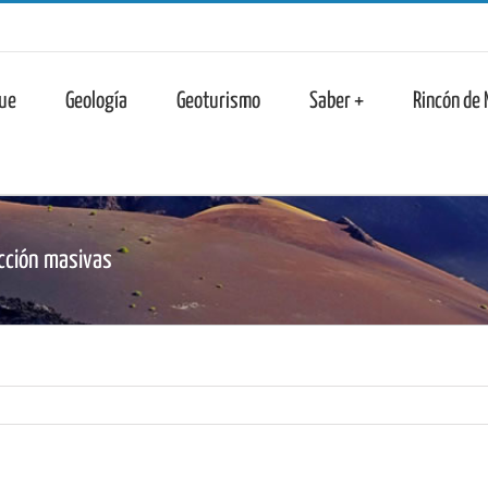
n
ue
Geología
Geoturismo
Saber +
Rincón de
cción masivas