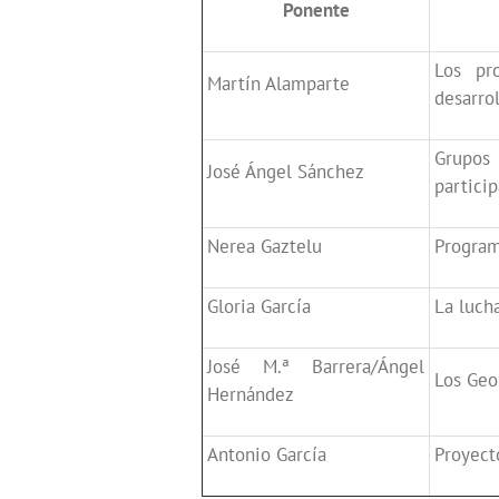
Ponente
Los pr
Martín Alamparte
desarrol
Grupos 
José Ángel Sánchez
particip
Nerea Gaztelu
Program
Gloria García
La luch
José M.ª Barrera/Ángel
Los Geo
Hernández
Antonio García
Proyect