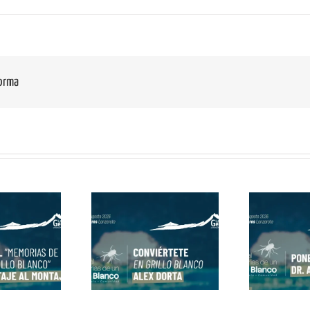
forma
viértete en Grillo
Ponencias del Dr.
Co
co con Alex Dorta
Alejandro Martínez
B