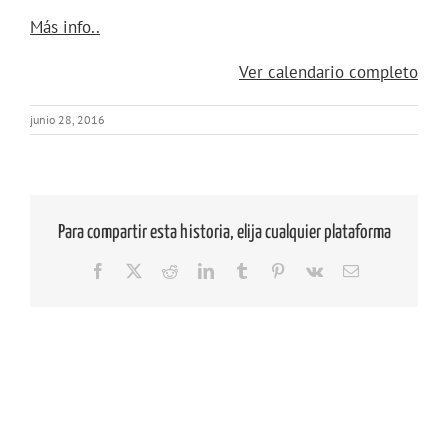
Coordinación
about
Más info..
de
{title}
la
Ver calendario completo
Red
Europea
junio 28, 2016
de
Geoparques.
Geoparque
de
Para compartir esta historia, elija cualquier plataforma
la
Riviera
Facebook
X
Reddit
LinkedIn
Tumblr
Pinterest
Vk
Correo
electrónico
inglesa
(Reino
Unido)