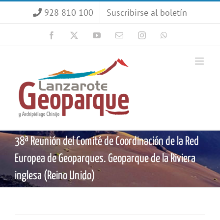
Saltar
928 810 100
Suscribirse al boletín
al
contenido
Facebook
X
YouTube
Correo
Instagram
WhatsApp
electrónico
38ª Reunión del Comité de Coordinación de la Red
Europea de Geoparques. Geoparque de la Riviera
inglesa (Reino Unido)