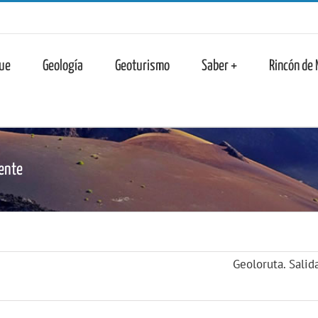
n
ue
Geología
Geoturismo
Saber +
Rincón de
iente
Geoloruta. Salid