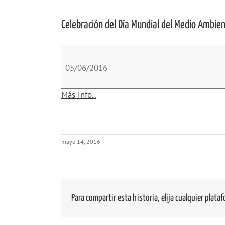
Celebración del Día Mundial del Medio Ambie
Celebración
del
05/06/2016
Día
Mundial
about
Más info..
del
{title}
Medio
Ambiente
mayo 14, 2016
Para compartir esta historia, elija cualquier plata