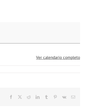
Ver calendario completo
Facebook
X
Reddit
LinkedIn
Tumblr
Pinterest
Vk
Correo
electrónico