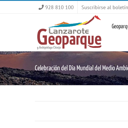
Saltar
928 810 100
Suscribirse al boletí
al
contenido
Geoparq
Celebración del Día Mundial del Medio Amb