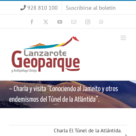
Saltar
928 810 100
Suscribirse al boletín
al
contenido
Facebook
X
YouTube
Correo
Instagram
WhatsApp
electrónico
– Charla y visita “Conociendo al Jameito y otros
endemismos del Túnel de la Atlántida”.
Charla El Túnel de la Atlántida.