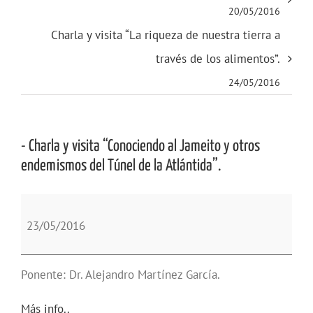
20/05/2016
Charla y visita “La riqueza de nuestra tierra a
través de los alimentos”.
24/05/2016
- Charla y visita “Conociendo al Jameito y otros
endemismos del Túnel de la Atlántida”.
-
Charla
23/05/2016
y
visita
“Conociendo
Ponente: Dr. Alejandro Martínez García.
al
Jameito
about
Más info..