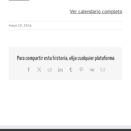
y
{title}
Ver calendario completo
otros
endemismos
mayo 19, 2016
del
Túnel
de
la
Atlántida”.
Para compartir esta historia, elija cualquier plataforma
Facebook
X
Reddit
LinkedIn
Tumblr
Pinterest
Vk
Correo
electrónico