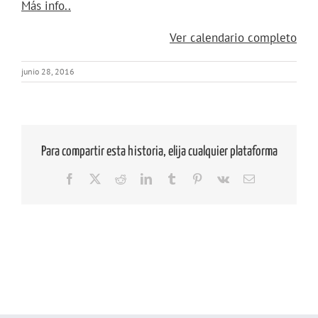
Geoturismo.
about
Más info..
Geoparque
{title}
de
Ver calendario completo
Sobrarbe
junio 28, 2016
Para compartir esta historia, elija cualquier plataforma
Facebook
X
Reddit
LinkedIn
Tumblr
Pinterest
Vk
Correo
electrónico