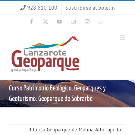
Saltar
928 810 100
Suscribirse al boletín
al
contenido
Facebook
X
YouTube
Correo
Instagram
WhatsApp
electrónico
Curso Patrimonio Geológico, Geoparques y
Geoturismo. Geoparque de Sobrarbe
II Curso Geoparque de Molina-Alto Tajo: la