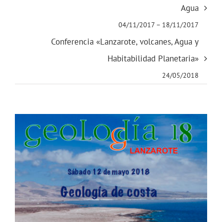
Agua
04/11/2017
–
18/11/2017
Conferencia «Lanzarote, volcanes, Agua y
Habitabilidad Planetaria»
24/05/2018
Ver
imagen
más
grande