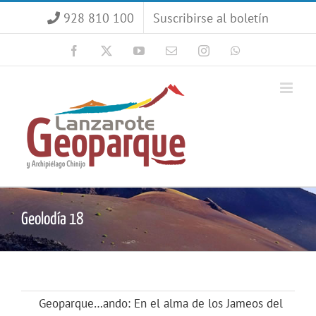
Saltar
928 810 100
Suscribirse al boletín
al
contenido
Facebook
X
YouTube
Correo
Instagram
WhatsApp
electrónico
Geolodía 18
Geoparque…ando: En el alma de los Jameos del