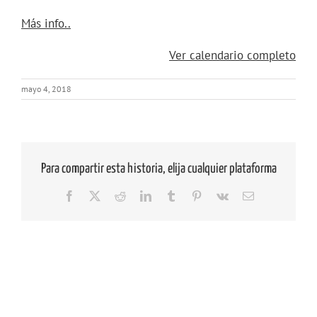
about
Más info..
{title}
Ver calendario completo
mayo 4, 2018
Para compartir esta historia, elija cualquier plataforma
Facebook
X
Reddit
LinkedIn
Tumblr
Pinterest
Vk
Correo
electrónico