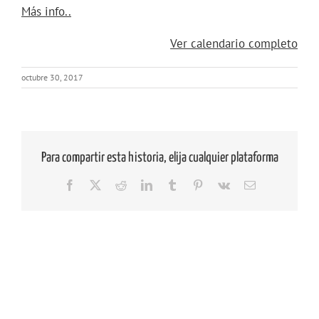
los
about
Más info..
Jameos
{title}
del
Ver calendario completo
Agua
octubre 30, 2017
Para compartir esta historia, elija cualquier plataforma
Facebook
X
Reddit
LinkedIn
Tumblr
Pinterest
Vk
Correo
electrónico