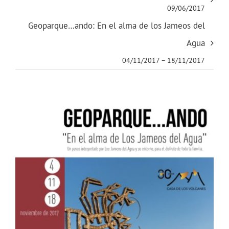
09/06/2017
Geoparque…ando: En el alma de los Jameos del
Agua
04/11/2017
–
18/11/2017
Ver
imagen
más
grande