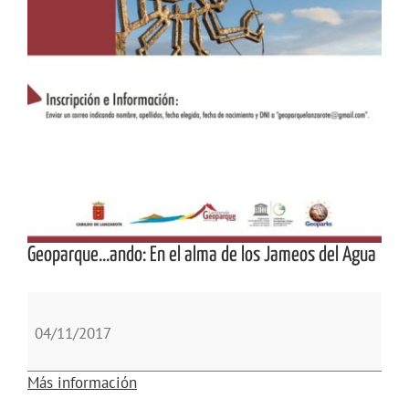
Geoparque...ando: En el alma de los Jameos del Agua
Geoparque...ando:
En
04/11/2017
el
alma
Más información
de