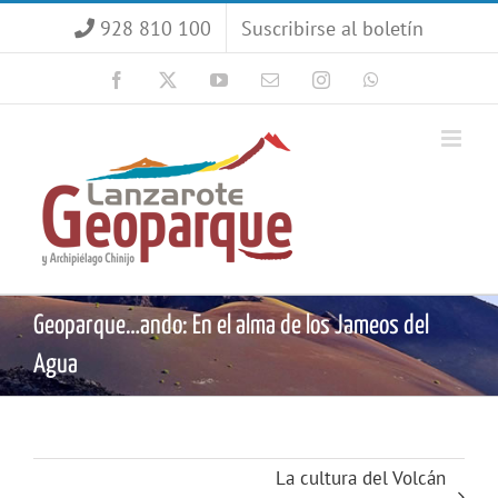
Saltar
928 810 100
Suscribirse al boletín
al
contenido
Facebook
X
YouTube
Correo
Instagram
WhatsApp
electrónico
Geoparque…ando: En el alma de los Jameos del
Agua
La cultura del Volcán