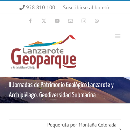
Saltar
928 810 100
Suscribirse al boletín
al
contenido
Facebook
X
YouTube
Correo
Instagram
WhatsApp
electrónico
II Jornadas de Patrimonio Geológico Lanzarote y
Archipiélago. Geodiversidad Submarina
Pequeruta por Montaña Colorada