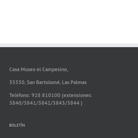
Casa Museo el Campesino,
35550, San Bartolomé, Las Palmas
Teléfono: 928 810100 (extensiones:
3840/3841/3842/3843/3844 )
BOLETÍN