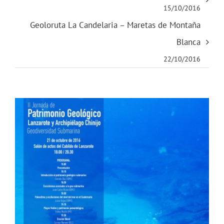
15/10/2016
Geoloruta La Candelaria – Maretas de Montaña
Blanca
22/10/2016
Ver
imagen
más
grande