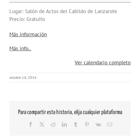
Patrimonio
Geológico
Lugar: Salón de Actos del Cabildo de Lanzarote
Lanzarote
Precio: Gratuito
y
Archipiélago.
Más información
Geodiversidad
about
Más info..
Submarina
{title}
Ver calendario completo
octubre 14, 2016
Para compartir esta historia, elija cualquier plataforma
Facebook
X
Reddit
LinkedIn
Tumblr
Pinterest
Vk
Correo
electrónico