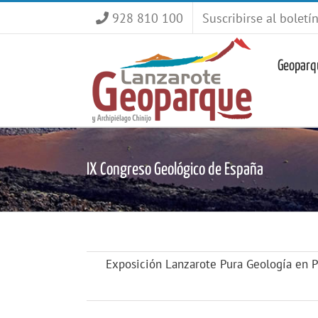
Saltar
928 810 100
Suscribirse al boletí
al
contenido
Geoparq
IX Congreso Geológico de España
Exposición Lanzarote Pura Geología en 