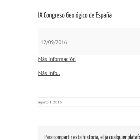
IX Congreso Geológico de España
IX
Congreso
12/09/2016
Geológico
de
Más información
España
about
Más info..
{title}
agosto 1, 2016
Para compartir esta historia, elija cualquier plata