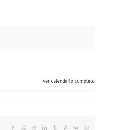
Ver calendario completo
Facebook
X
Reddit
LinkedIn
Tumblr
Pinterest
Vk
Correo