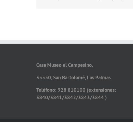
Casa Museo el Campesino,
35550, San Bartolomé, Las Palmas
Teléfono: 928 810100 (extensiones:
3840/3841/3842/3843/3844 )
Copyright 2026 - Todos los derechos reservados
Diseño web por
Solucionet.com
&
Cibernatural