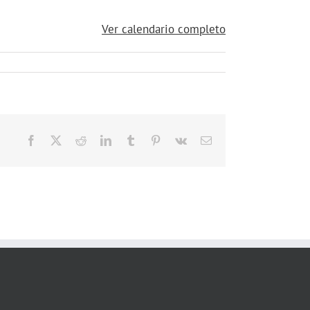
Ver calendario completo
Facebook
X
Reddit
LinkedIn
Tumblr
Pinterest
Vk
Correo
electrónico