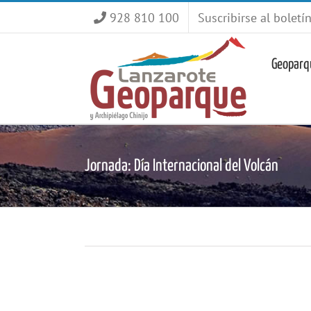
Saltar
928 810 100
Suscribirse al boletí
al
contenido
Geoparq
Jornada: Día Internacional del Volcán