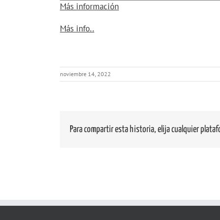
geológica
Más información
del
Túnel
about
Más info..
de
{title}
la
Atlántida.
noviembre 14, 2022
Para compartir esta historia, elija cualquier plata