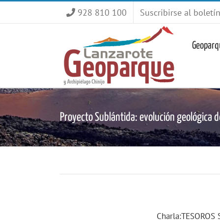
Saltar
928 810 100
Suscribirse al boletí
al
contenido
Geoparq
Proyecto Sublántida: evolución geológica de
Charla:TESOROS 