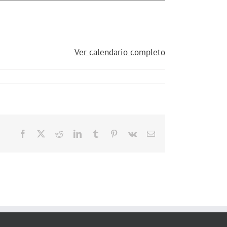
Ver calendario completo
Facebook
X
Reddit
LinkedIn
Tumblr
Pinterest
Vk
Correo
electrónico