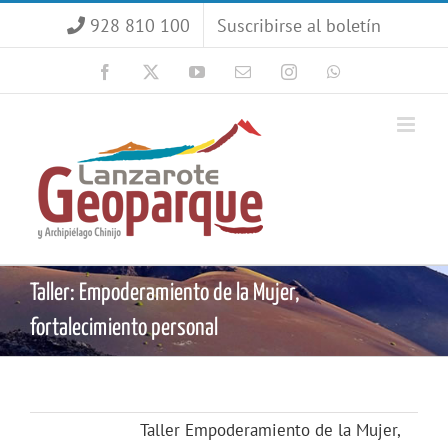
Saltar
928 810 100
Suscribirse al boletín
al
contenido
Facebook
X
YouTube
Correo
Instagram
WhatsApp
electrónico
Taller: Empoderamiento de la Mujer,
fortalecimiento personal
Taller Empoderamiento de la Mujer,