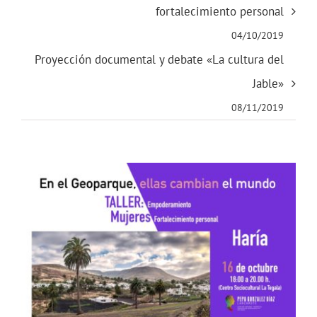
fortalecimiento personal
04/10/2019
Proyección documental y debate «La cultura del
Jable»
08/11/2019
Ver
imagen
más
grande