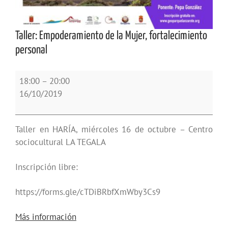
Taller: Empoderamiento de la Mujer, fortalecimiento
personal
Taller:
18:00
–
20:00
Empoderamiento
16/10/2019
de
la
Mujer,
Taller en HARÍA, miércoles 16 de octubre – Centro
fortalecimiento
sociocultural LA TEGALA
personal
Inscripción libre:
https://forms.gle/cTDiBRbfXmWby3Cs9
Más información