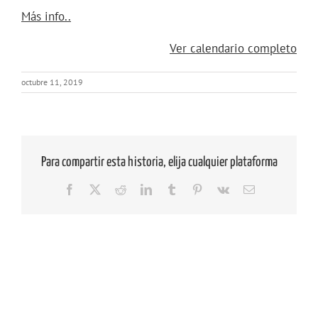
about
Más info..
{title}
Ver calendario completo
octubre 11, 2019
Para compartir esta historia, elija cualquier plataforma
Facebook
X
Reddit
LinkedIn
Tumblr
Pinterest
Vk
Correo
electrónico