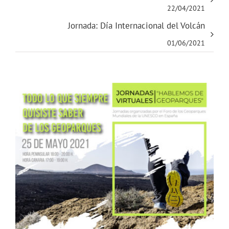
22/04/2021
Jornada: Día Internacional del Volcán
01/06/2021
Ver
imagen
más
grande