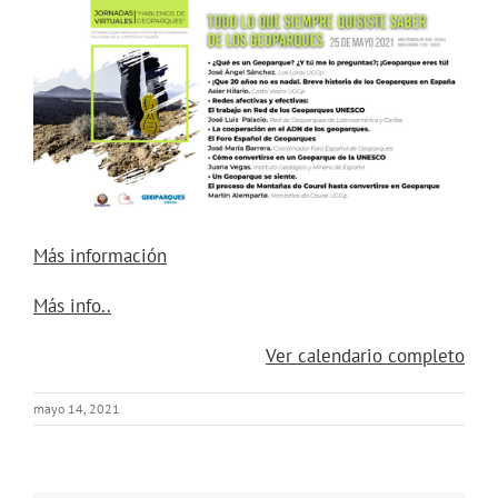
quisiste
saber
de
los
Geoparques"
Jornadas
Hablemos
de
Geoparques
Más información
about
Más info..
{title}
Ver calendario completo
mayo 14, 2021