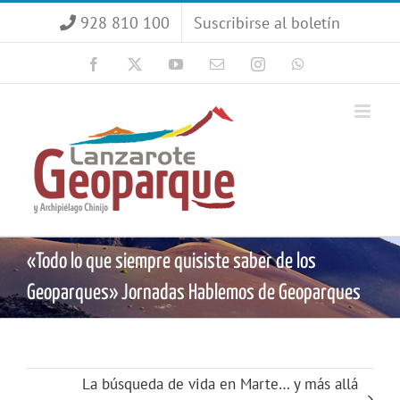
Saltar
928 810 100
Suscribirse al boletín
al
contenido
Facebook
X
YouTube
Correo
Instagram
WhatsApp
electrónico
«Todo lo que siempre quisiste saber de los
Geoparques» Jornadas Hablemos de Geoparques
La búsqueda de vida en Marte… y más allá