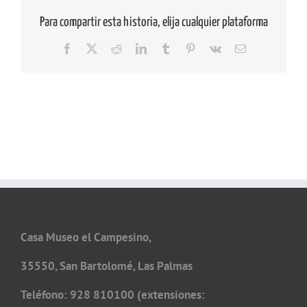
Para compartir esta historia, elija cualquier plataforma
Facebook
X
Reddit
LinkedIn
Tumblr
Pinterest
Vk
Correo
electrónico
Casa Museo el Campesino,
35550, San Bartolomé, Las Palmas
Teléfono: 928 810100 (extensiones: