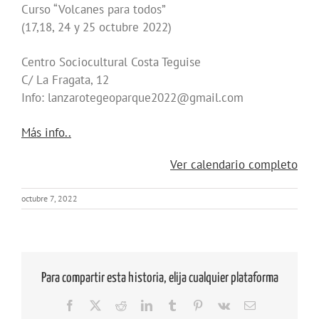
Curso “Volcanes para todos”
(17,18, 24 y 25 octubre 2022)
Centro Sociocultural Costa Teguise
C/ La Fragata, 12
Info: lanzarotegeoparque2022@gmail.com
about
Más info..
{title}
Ver calendario completo
octubre 7, 2022
Para compartir esta historia, elija cualquier plataforma
Facebook
X
Reddit
LinkedIn
Tumblr
Pinterest
Vk
Correo
electrónico