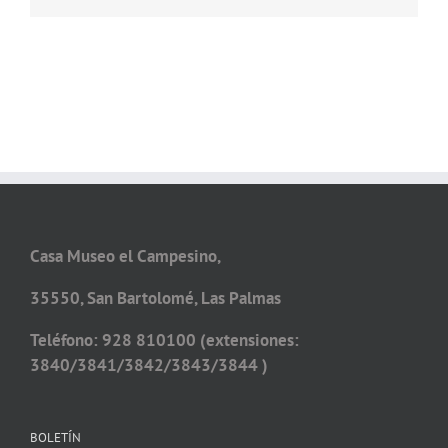
Casa Museo el Campesino,
35550, San Bartolomé, Las Palmas
Teléfono: 928 810100 (extensiones:
3840/3841/3842/3843/3844 )
BOLETÍN