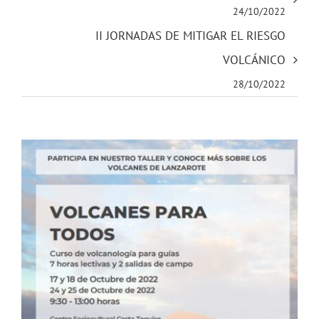
24/10/2022
II JORNADAS DE MITIGAR EL RIESGO
VOLCÁNICO
28/10/2022
Ver
imagen
más
grande