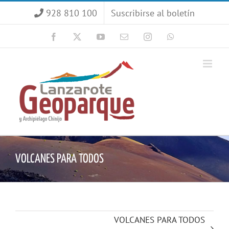
Saltar
928 810 100
Suscribirse al boletín
al
contenido
Facebook
X
YouTube
Correo
Instagram
WhatsApp
electrónico
VOLCANES PARA TODOS
VOLCANES PARA TODOS