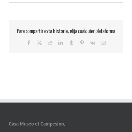
Para compartir esta historia, elija cualquier plataforma
Facebook
X
Reddit
LinkedIn
Tumblr
Pinterest
Vk
Correo
electrónico
Casa Museo el Campesino,