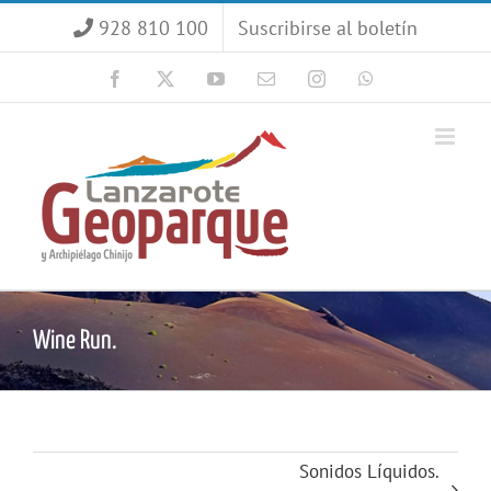
Saltar
928 810 100
Suscribirse al boletín
al
contenido
Facebook
X
YouTube
Correo
Instagram
WhatsApp
electrónico
Wine Run.
Sonidos Líquidos.