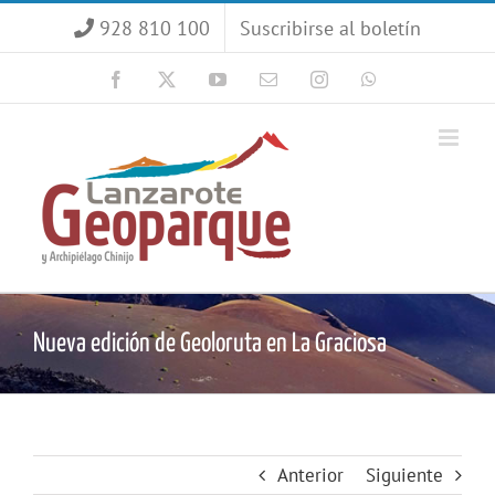
Saltar
928 810 100
Suscribirse al boletín
al
contenido
Facebook
X
YouTube
Correo
Instagram
WhatsApp
electrónico
Nueva edición de Geoloruta en La Graciosa
Anterior
Siguiente