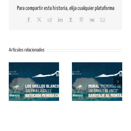
Para compartir esta historia, elija cualquier plataforma
Facebook
X
Reddit
LinkedIn
Tumblr
Pinterest
Vk
Correo
electrónico
Artículos relacionados
os
Mural «Memorias de
Conviértete en Grillo
un Grillo Blanco» con
Blanco con Alex Dorta
Matías Mata