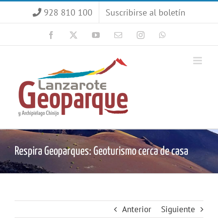
Saltar
928 810 100
Suscribirse al boletín
al
contenido
Facebook
X
YouTube
Correo
Instagram
WhatsApp
electrónico
Respira Geoparques: Geoturismo cerca de casa
Anterior
Siguiente