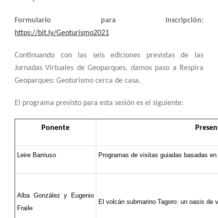
Formulario para inscripción:
https://bit.ly/Geoturismo2021
Continuando con las seis ediciones previstas de las
Jornadas Virtuales de Geoparques, damos paso a Respira
Geoparques: Geoturismo cerca de casa.
El programa previsto para esta sesión es el siguiente:
Ponente
Presen
Leire Barriuso
Programas de visitas guiadas basadas en l
Alba González y Eugenio
El
v
olcán submarino Tagoro: un oasis de v
Fraile