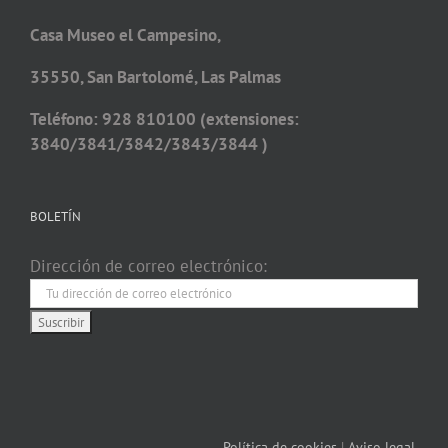
Casa Museo el Campesino,
35550, San Bartolomé, Las Palmas
Teléfono: 928 810100 (extensiones:
3840/3841/3842/3843/3844 )
BOLETÍN
Dirección de correo electrónico:
Política de cookies
|
Aviso legal.