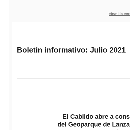
View this ema
Boletín informativo:
Julio
2021
El Cabildo abre a cons
del Geoparque de Lanzar