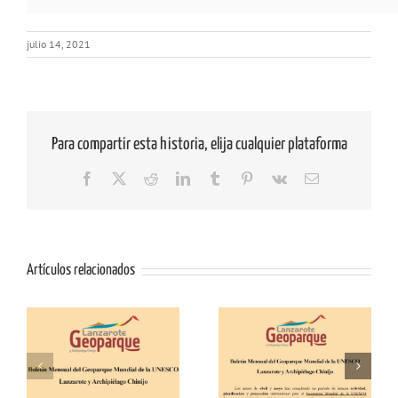
julio 14, 2021
Para compartir esta historia, elija cualquier plataforma
Facebook
X
Reddit
LinkedIn
Tumblr
Pinterest
Vk
Correo
electrónico
Artículos relacionados
io
Boletín Abril y Mayo
Boletín Marzo 2026