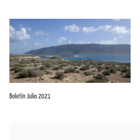
Ver
imagen
más
grande
Boletín Julio 2021