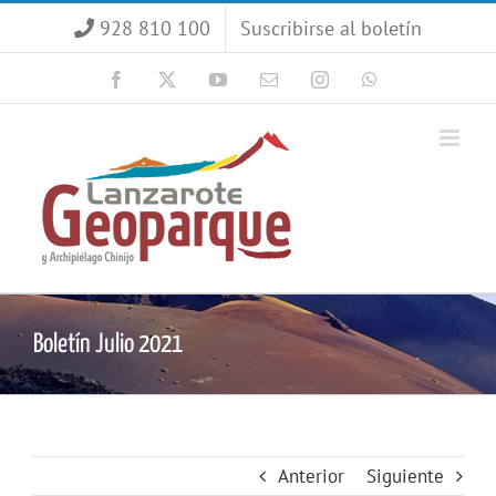
Saltar
928 810 100
Suscribirse al boletín
al
contenido
Facebook
X
YouTube
Correo
Instagram
WhatsApp
electrónico
Boletín Julio 2021
Anterior
Siguiente