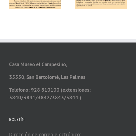
Casa Museo el Campesino,
35550, San Bartolomé, Las Palmas
Teléfono: 928 810100 (extensiones:
3840/3841/3842/3843/3844 )
BOLETÍN
Dirección de correo electrónico: