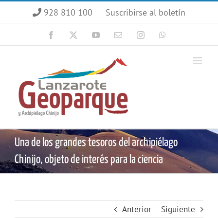
Saltar
928 810 100
Suscribirse al boletín
al
contenido
Facebook
X
YouTube
Correo
Instagram
WhatsApp
electrónico
Una de los grandes tesoros del archipiélago
Chinijo, objeto de interés para la ciencia
Anterior
Siguiente