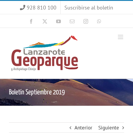
Saltar
928 810 100
Suscribirse al boletín
al
contenido
Facebook
X
YouTube
Correo
Instagram
WhatsApp
electrónico
Boletín Septiembre 2019
Anterior
Siguiente