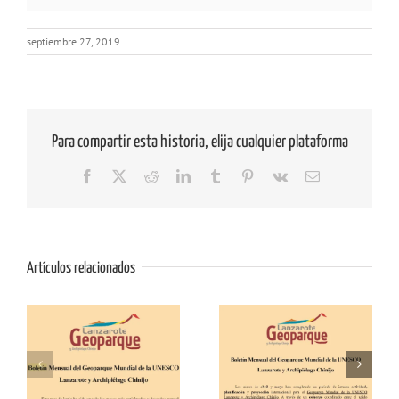
septiembre 27, 2019
Para compartir esta historia, elija cualquier plataforma
Facebook
X
Reddit
LinkedIn
Tumblr
Pinterest
Vk
Correo
electrónico
Artículos relacionados
io
Boletín Abril y Mayo
Boletín Marzo 2026