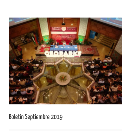
Ver
imagen
más
grande
Boletín Septiembre 2019