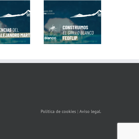
M
nstruimos el Grillo
Pasacalles: ¡Los Grillos
lanco con fEOFL!P
Blancos Salen a la Calle!
Política de cookies
|
Aviso legal.