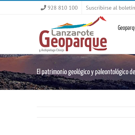
Saltar
928 810 100
Suscribirse al boletí
al
contenido
Geoparq
El patrimonio geológico y paleontológico de 