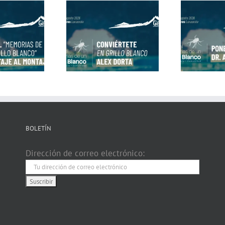
viértete en Grillo
Ponencias del Dr.
Co
co con Alex Dorta
Alejandro Martínez
B
BOLETÍN
Dirección de correo electrónico: