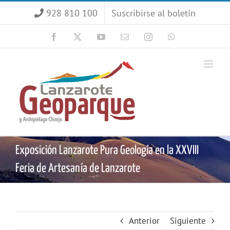
Saltar
928 810 100
Suscribirse al boletín
al
contenido
Facebook
X
YouTube
Correo
Instagram
WhatsApp
electrónico
Exposición Lanzarote Pura Geología en la XXVIII
Feria de Artesanía de Lanzarote
Anterior
Siguiente