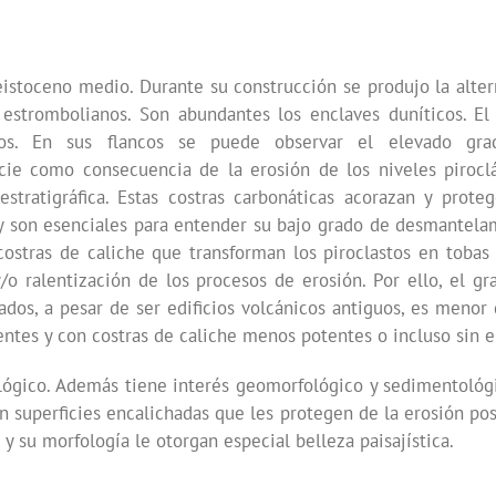
eistoceno medio. Durante su construcción se produjo la alte
strombolianos. Son abundantes los enclaves duníticos. El 
osos. En sus flancos se puede observar el elevado gr
cie como consecuencia de la erosión de los niveles piroclá
tratigráfica. Estas costras carbonáticas acorazan y proteg
n y son esenciales para entender su bajo grado de desmantel
 costras de caliche que transforman los piroclastos en tobas
/o ralentización de los procesos de erosión. Por ello, el gr
dos, a pesar de ser edificios volcánicos antiguos, es menor
ntes y con costras de caliche menos potentes o incluso sin el
rológico. Además tiene interés geomorfológico y sedimentológ
on superficies encalichadas que les protegen de la erosión pos
y su morfología le otorgan especial belleza paisajística.