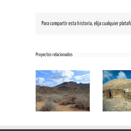
Para compartir esta historia, elija cualquier plata
Proyectos relacionados
L01: Malpaís del
MC01
LIG AL02: La Caldera
Norte