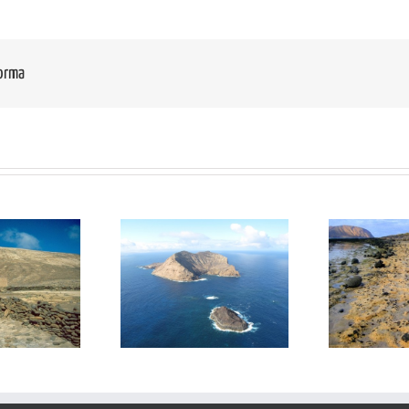
forma
: Montaña Clara-
GR01 Costa de Los
GR
Roque del Este
Resbalajes