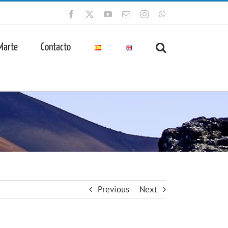
Facebook
X
YouTube
Correo
Instagram
WhatsApp
electrónico
 Marte
Contacto
Previous
Next