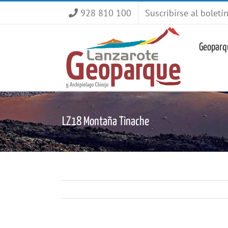
Saltar
928 810 100
Suscribirse al boletí
al
contenido
Geoparq
LZ18 Montaña Tinache