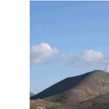
View
Larger
Image