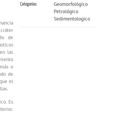
Geomorfológico
Categorías:
Petrológico
Sedimentologico
rnancia
cráter
ado de
sticos
en las
amiento
 más o
ado de
 que el
las.
ico. Es
terior.