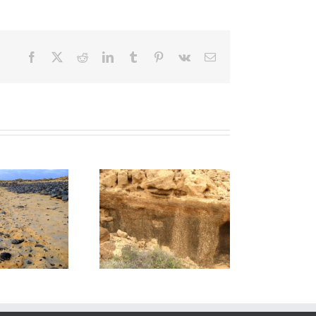
Facebook
X
Reddit
LinkedIn
Tumblr
Pinterest
Vk
Correo
electrónico
02 Barranco de Los
LIG AL01: Malpaís del
Conejos
Norte