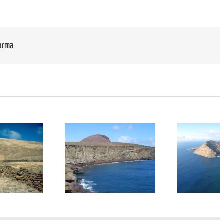
forma
AL03: Trocadero-El
MC01: Montaña Clara-
G
Veril
Roque del Este