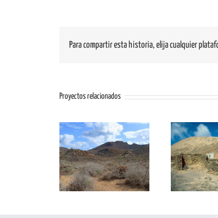
Para compartir esta historia, elija cualquier plata
Proyectos relacionados
L01: Malpaís del
LIG 
LIG AL02: La Caldera
Norte