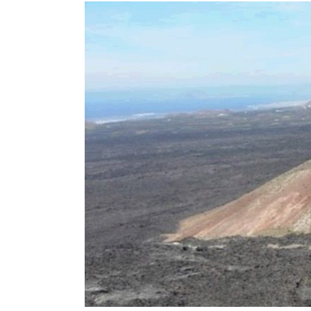
View
Larger
Image