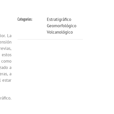
Estratigráfico
Categorías:
Geomorfológico
Volcanológico
ior. La
ensión
evias,
 estos
e como
izado a
eras, a
l estar
áfico.