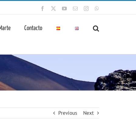
Facebook
X
YouTube
Correo
Instagram
WhatsApp
electrónico
 Marte
Contacto
Previous
Next