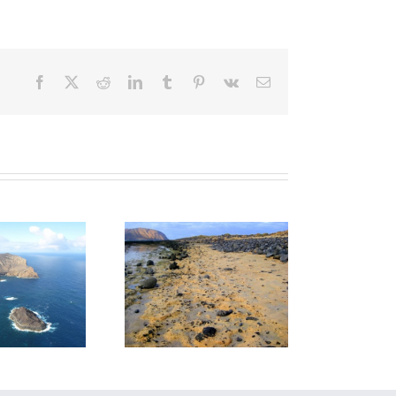
Facebook
X
Reddit
LinkedIn
Tumblr
Pinterest
Vk
Correo
electrónico
R01 Costa de Los
LIG AL01: Malpaís del
Resbalajes
Norte