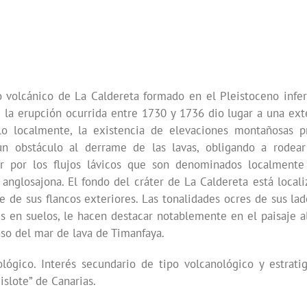
o volcánico de La Caldereta formado en el Pleistoceno infer
 la erupción ocurrida entre 1730 y 1736 dio lugar a una ext
lo localmente, la existencia de elevaciones montañosas pr
un obstáculo al derrame de las lavas, obligando a rodear
ir por los flujos lávicos que son denominados localment
anglosajona. El fondo del cráter de La Caldereta está local
 de sus flancos exteriores. Las tonalidades ocres de sus lad
s en suelos, le hacen destacar notablemente en el paisaje a
nso del mar de lava de Timanfaya.
lógico. Interés secundario de tipo volcanológico y estratigr
slote” de Canarias.