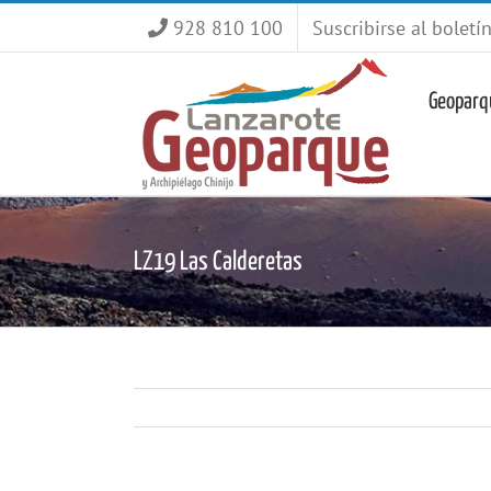
Saltar
928 810 100
Suscribirse al boletí
al
contenido
Geoparq
LZ19 Las Calderetas