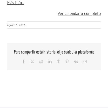
about
Más info..
{title}
Ver calendario completo
agosto 1, 2016
Para compartir esta historia, elija cualquier plataforma
Facebook
X
Reddit
LinkedIn
Tumblr
Pinterest
Vk
Correo
electrónico