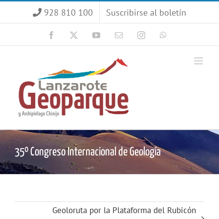
Saltar
928 810 100
Suscribirse al boletín
al
contenido
Facebook
X
YouTube
Correo
Instagram
WhatsApp
electrónico
35º Congreso Internacional de Geología
Geoloruta por la Plataforma del Rubicón