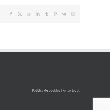
Facebook
X
Reddit
LinkedIn
Tumblr
Pinterest
Vk
Correo
electrónico
Política de cookies
|
Aviso legal.