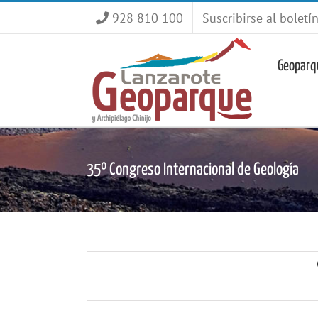
Saltar
928 810 100
Suscribirse al boletí
al
contenido
Geoparq
35º Congreso Internacional de Geología