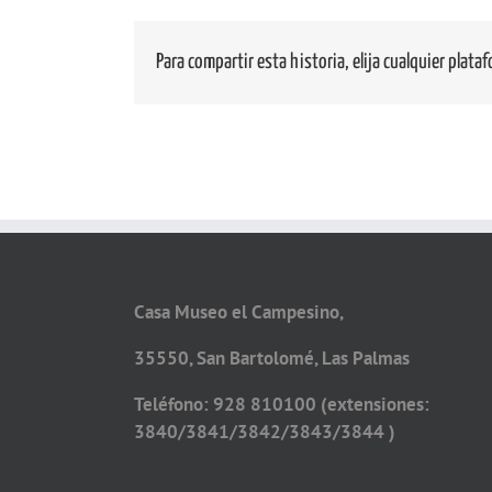
Para compartir esta historia, elija cualquier plata
Casa Museo el Campesino,
35550, San Bartolomé, Las Palmas
Teléfono: 928 810100 (extensiones:
3840/3841/3842/3843/3844 )